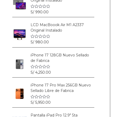
Original Instalado
S/
990.00
V
a
l
o
LCD MacBoook Air M1 A2337
r
Original Instalado
a
d
o
c
S/
980.00
V
o
a
n
l
0
o
iPhone 17 128GB Nuevo Sellado
d
r
e
de Fabrica
a
5
d
o
c
S/
4,250.00
V
o
a
n
l
0
o
iPhone 17 Pro Max 256GB Nuevo
d
r
e
Sellado Libre de Fabrica
a
5
d
o
c
S/
5,950.00
V
o
a
n
l
0
o
Pantalla iPad Pro 12.9" 5ta
d
r