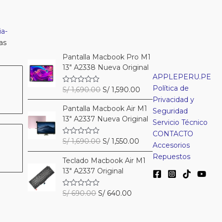
a-
as
Pantalla Macbook Pro M1
13″ A2338 Nueva Original
APPLEPERU.PE
Política de
El
El
S/
1,690.00
S/
1,590.00
V
a
precio
precio
Privacidad y
l
Pantalla Macbook Air M1
original
actual
o
Seguridad
r
13″ A2337 Nueva Original
era:
es:
Servicio Técnico
a
S/ 1,690.00.
S/ 1,590.00.
d
CONTACTO
o
El
El
S/
1,690.00
S/
1,550.00
V
Accesorios
c
a
precio
precio
o
l
Repuestos
n
Teclado Macbook Air M1
original
actual
o
0
r
13″ A2337 Original
era:
es:
d
a
e
S/ 1,690.00.
S/ 1,550.00.
d
5
o
El
El
S/
690.00
S/
640.00
V
c
a
precio
precio
o
l
n
original
actual
o
0
r