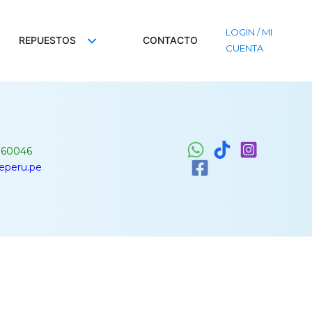
LOGIN / MI
REPUESTOS
CONTACTO
CUENTA
060046
leperu.pe