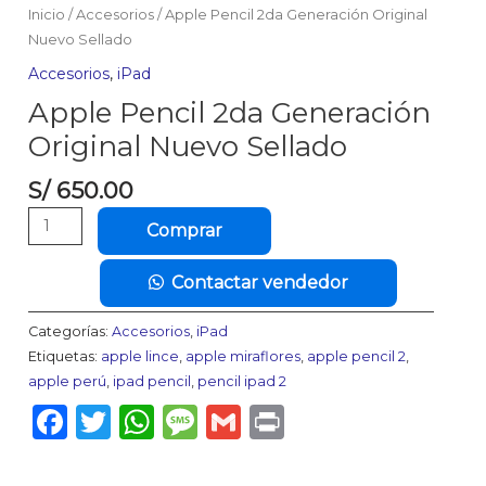
Inicio
/
Accesorios
/ Apple Pencil 2da Generación Original
Nuevo Sellado
Accesorios
,
iPad
Apple Pencil 2da Generación
Original Nuevo Sellado
S/
650.00
Apple
Comprar
Pencil
2da
Contactar vendedor
Generación
Original
Categorías:
Accesorios
,
iPad
Nuevo
Etiquetas:
apple lince
,
apple miraflores
,
apple pencil 2
,
Sellado
apple perú
,
ipad pencil
,
pencil ipad 2
cantidad
Facebook
Twitter
WhatsApp
Message
Gmail
Print