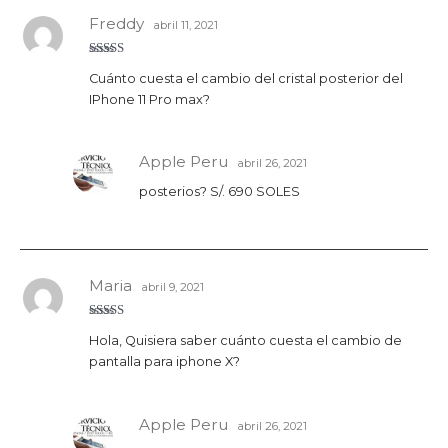
Freddy
abril 11, 2021
Valorado
Cuánto cuesta el cambio del cristal posterior del
con
5
de 5
IPhone 11 Pro max?
Apple Peru
abril 26, 2021
posterios? S/. 690 SOLES
Maria
abril 9, 2021
Valorado
Hola, Quisiera saber cuánto cuesta el cambio de
con
5
de 5
pantalla para iphone X?
Apple Peru
abril 26, 2021