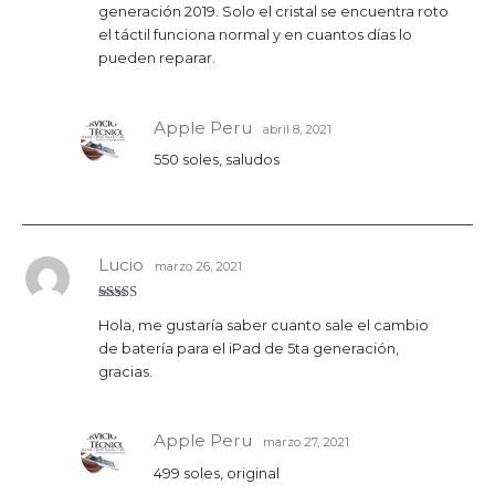
generación 2019. Solo el cristal se encuentra roto
el táctil funciona normal y en cuantos días lo
pueden reparar.
Apple Peru
abril 8, 2021
550 soles, saludos
Lucio
marzo 26, 2021
Valorado
Hola, me gustaría saber cuanto sale el cambio
con
5
de 5
de batería para el iPad de 5ta generación,
gracias.
Apple Peru
marzo 27, 2021
499 soles, original