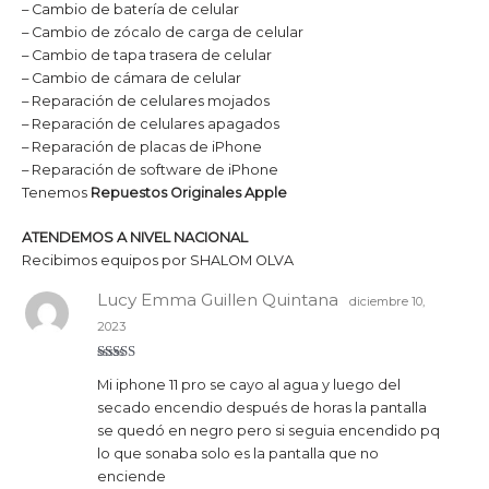
– Cambio de batería de celular
– Cambio de zócalo de carga de celular
– Cambio de tapa trasera de celular
– Cambio de cámara de celular
– Reparación de celulares mojados
– Reparación de celulares apagados
– Reparación de placas de iPhone
– Reparación de software de iPhone
Tenemos
Repuestos Originales
Apple
ATENDEMOS A NIVEL NACIONAL
Recibimos equipos por SHALOM OLVA
Lucy Emma Guillen Quintana
diciembre 10,
2023
Valorado
Mi iphone 11 pro se cayo al agua y luego del
con
5
de 5
secado encendio después de horas la pantalla
se quedó en negro pero si seguia encendido pq
lo que sonaba solo es la pantalla que no
enciende