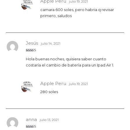
Apple Peru
julio 19, 2021
camara 600 soles, pero habria q revisar
primero, saludos
Jesús
julio 14, 2021
Valora
Hola buenas noches, quisiera saber cuanto
do con
3
de 5
costaría el cambio de batería para un Ipad Air 1.
Apple Peru
julio 19, 2021
280 soles
anna
julio 13, 2021