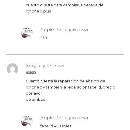
Valora
cuanto cuesta para cambiar la beteria del
do con
3
de 5
iphone 9 plus
Apple Peru
julio 19, 2021
250
Sergio
junio 27, 2021
Valorado
Cuanto cuesta la reparacion de altavoz de
con
5
de 5
iphone x y tambien la reparacion face id, precio
porfavor
de ambos
Apple Peru
julio 19, 2021
face id 450 soles