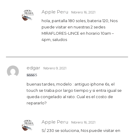
Apple Peru
febrero 16, 2021
hola, pantalla 180 soles, bateria 120, Nos
puede visitar en nuestras 2 sedes
MIRAFLORES-LINCE en horario 10am –
4pm, saludos
edgar
febrero 9, 2021
Valorado
buenas tardes, modelo : antiguo iphone 6s, el
con
5
de 5
touch se traba por largo tiempo y si entra igual se
queda congelado al rato. Cual es el costo de
repararlo?
Apple Peru
febrero 16, 2021
S/. 230 se soluciona, Nos puede visitar en