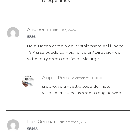
te esperamos
Andrea
diciembre 5, 2020
Valo
Hola. Hacen cambio del cristal trasero del iPhone
rado
con
11? Y si se puede cambiar el color? Dirección de
2
de
5
su tienda y precio por favor. Me urge
Apple Peru
diciembre 10, 2020
si claro, ve a nuestra sede de lince,
validalo en nuestras redes o pagina web.
Lian German
diciembre 5, 2020
Valorado