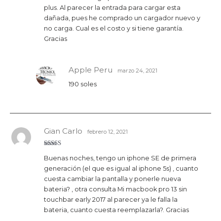
5
plus. Al parecer la entrada para cargar esta
dañada, pues he comprado un cargador nuevo y
no carga. Cual es el costo y si tiene garantía.
Gracias
Apple Peru
marzo 24, 2021
190 soles
Gian Carlo
febrero 12, 2021
Valorado
Buenas noches, tengo un iphone SE de primera
con
5
de 5
generación (el que es igual al iphone 5s) , cuanto
cuesta cambiar la pantalla y ponerle nueva
bateria? , otra consulta Mi macbook pro 13 sin
touchbar early 2017 al parecer ya le falla la
bateria, cuanto cuesta reemplazarla?. Gracias