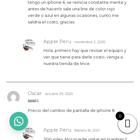
tengo un iphone 6, se reinicia constante mente y
con
4
de
5
antes de hacerlo sale una line de color rojo
verde o azul en algunas ocasiones, cunto me
saldría el costo, gracias
Apple Peru
noviembre 2, 2020
Hola, primero hay que revisar el equipo y
ver que tiene para darle costo, venga a
nuestra tienda de lince.
Oscar
octubre 29, 2020
Valora
Precio del cambio de pantalla de iphone 8.
do con
3
de 5
0
Apple Peru
febrero 16, 2021
300 soles, Nos puede visitar en nuestras 2