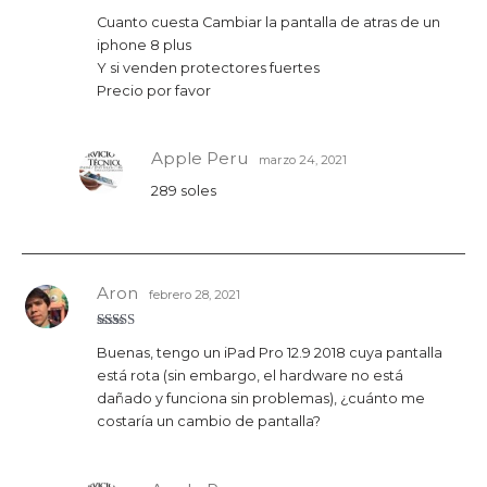
Valorado
Cuanto cuesta Cambiar la pantalla de atras de un
con
5
de 5
iphone 8 plus
Y si venden protectores fuertes
Precio por favor
Apple Peru
marzo 24, 2021
289 soles
Aron
febrero 28, 2021
Valorado
Buenas, tengo un iPad Pro 12.9 2018 cuya pantalla
con
5
de 5
está rota (sin embargo, el hardware no está
dañado y funciona sin problemas), ¿cuánto me
costaría un cambio de pantalla?