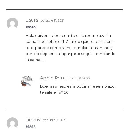
Laura
octubre 11, 2021
Valorado
Hola quisiera saber cuanto esta reemplazar la
con
5
de 5
cámara del iphone 11. Cuando quiero tomar una
foto, parece como si me temblaran las manos,
pero lo deje en un lugar pero seguía temblando
la cámara.
Apple Peru
marzo 9, 2022
Buenas si, eso es la bobina, reeemplazo,
te sale en s/450
Jimmy
octubre 9, 2021