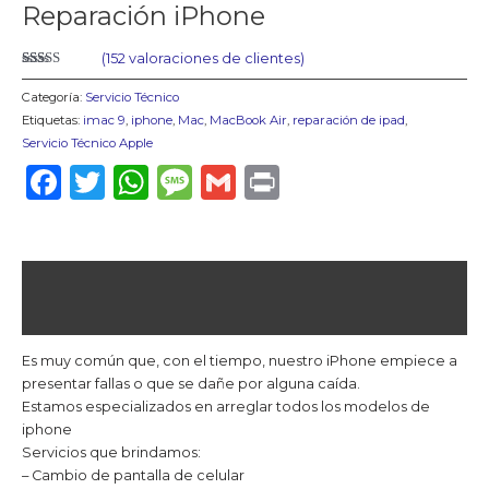
Reparación iPhone
(
152
valoraciones de clientes)
Valorado
131
con
4.22
Categoría:
Servicio Técnico
de 5 en
base a
Etiquetas:
imac 9
,
iphone
,
Mac
,
MacBook Air
,
reparación de ipad
,
valoraciones
Servicio Técnico Apple
de clientes
Facebook
Twitter
WhatsApp
Message
Gmail
Print
Descripción
Valoraciones (152)
Es muy común que, con el tiempo, nuestro iPhone empiece a
presentar fallas o que se dañe por alguna caída.
Estamos especializados en arreglar todos los modelos de
iphone
Servicios que brindamos:
– Cambio de pantalla de celular