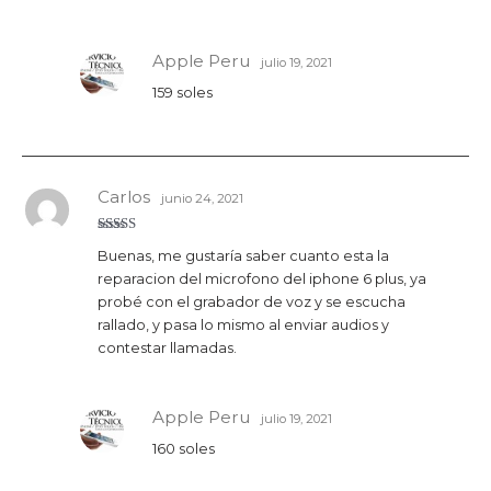
Apple Peru
julio 19, 2021
159 soles
Carlos
junio 24, 2021
Valorado
Buenas, me gustaría saber cuanto esta la
con
5
de 5
reparacion del microfono del iphone 6 plus, ya
probé con el grabador de voz y se escucha
rallado, y pasa lo mismo al enviar audios y
contestar llamadas.
Apple Peru
julio 19, 2021
160 soles