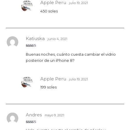
Apple Peru
julio 19, 2021
450 soles
Katiuska
junio 4, 2021
Valorado
Buenas noches, cuánto cuesta cambiar el vidrio
con
5
de 5
posterior de un iPhone 8?
Apple Peru
julio 19, 2021
199 soles
Andres
mayo 9, 2021
Valorado