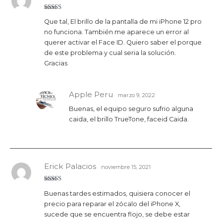
Valorado
Que tal, El brillo de la pantalla de mi iPhone 12 pro
con
5
de 5
no funciona. También me aparece un error al
querer activar el Face ID. Quiero saber el porque
de este problema y cual seria la solución.
Gracias
Apple Peru
marzo 9, 2022
Buenas, el equipo seguro sufrio alguna
caida, el brillo TrueTone, faceid Caida.
Erick Palacios
noviembre 15, 2021
Valorado
Buenas tardes estimados, quisiera conocer el
con
4
de
5
precio para reparar el zócalo del iPhone X,
sucede que se encuentra flojo, se debe estar