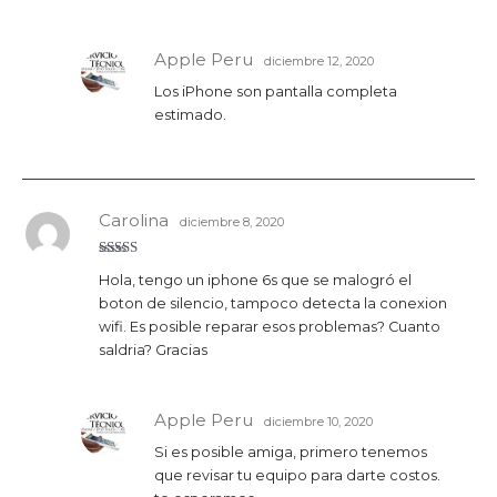
Apple Peru
diciembre 12, 2020
Los iPhone son pantalla completa
estimado.
Carolina
diciembre 8, 2020
Valorado
Hola, tengo un iphone 6s que se malogró el
con
5
de 5
boton de silencio, tampoco detecta la conexion
wifi. Es posible reparar esos problemas? Cuanto
saldria? Gracias
Apple Peru
diciembre 10, 2020
Si es posible amiga, primero tenemos
que revisar tu equipo para darte costos.