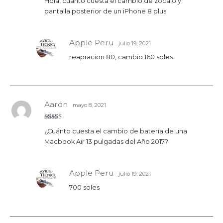
Hola, cuanto cuesta el cambio de zócalo y
con
4
de
5
pantalla posterior de un iPhone 8 plus
Apple Peru
julio 19, 2021
reapracion 80, cambio 160 soles
Aarón
mayo 8, 2021
Valorado
¿Cuánto cuesta el cambio de batería de una
con
5
de 5
Macbook Air 13 pulgadas del Año 2017?
Apple Peru
julio 19, 2021
700 soles