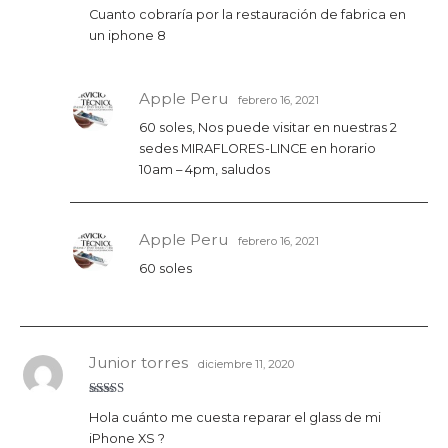
Valora
Cuanto cobraría por la restauración de fabrica en
do con
3
de 5
un iphone 8
Apple Peru
febrero 16, 2021
60 soles, Nos puede visitar en nuestras 2
sedes MIRAFLORES-LINCE en horario
10am – 4pm, saludos
Apple Peru
febrero 16, 2021
60 soles
Junior torres
diciembre 11, 2020
Valorado
Hola cuánto me cuesta reparar el glass de mi
con
4
de
5
iPhone XS ?