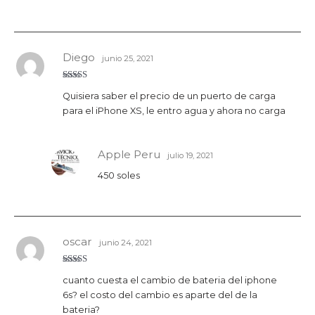
Diego
junio 25, 2021
Valorado
Quisiera saber el precio de un puerto de carga
con
5
de 5
para el iPhone XS, le entro agua y ahora no carga
Apple Peru
julio 19, 2021
450 soles
oscar
junio 24, 2021
Valora
cuanto cuesta el cambio de bateria del iphone
do con
3
de 5
6s? el costo del cambio es aparte del de la
bateria?