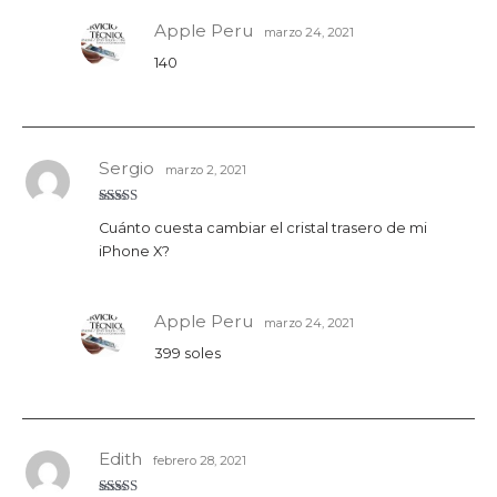
Apple Peru
marzo 24, 2021
140
Sergio
marzo 2, 2021
Valorado
Cuánto cuesta cambiar el cristal trasero de mi
con
5
de 5
iPhone X?
Apple Peru
marzo 24, 2021
399 soles
Edith
febrero 28, 2021