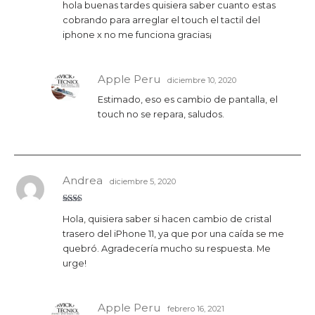
hola buenas tardes quisiera saber cuanto estas
con
4
de
5
cobrando para arreglar el touch el tactil del
iphone x no me funciona gracias¡
Apple Peru
diciembre 10, 2020
Estimado, eso es cambio de pantalla, el
touch no se repara, saludos.
Andrea
diciembre 5, 2020
Valo
Hola, quisiera saber si hacen cambio de cristal
rado
con
trasero del iPhone 11, ya que por una caída se me
2
de
5
quebró. Agradecería mucho su respuesta. Me
urge!
Apple Peru
febrero 16, 2021