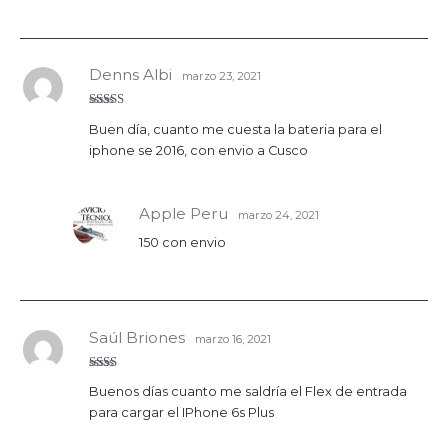
Denns Albi
marzo 23, 2021
Valorado
Buen día, cuanto me cuesta la bateria para el
con
5
de 5
iphone se 2016, con envio a Cusco
Apple Peru
marzo 24, 2021
150 con envio
Saúl Briones
marzo 16, 2021
Valo
Buenos días cuanto me saldría el Flex de entrada
rado
con
para cargar el IPhone 6s Plus
2
de
5