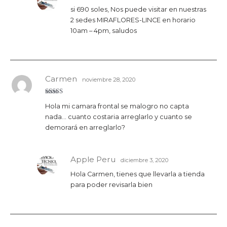
si 690 soles, Nos puede visitar en nuestras
2 sedes MIRAFLORES-LINCE en horario
10am – 4pm, saludos
Carmen
noviembre 28, 2020
Valora
Hola mi camara frontal se malogro no capta
do con
3
de 5
nada… cuanto costaria arreglarlo y cuanto se
demorará en arreglarlo?
Apple Peru
diciembre 3, 2020
Hola Carmen, tienes que llevarla a tienda
para poder revisarla bien