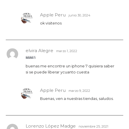
Apple Peru
junio 30, 2024
ok visitenos
elvira Alegre
marzo 1, 2022
Valorado
buenas me encontre un iphone 7 quisiera saber
con
5
de 5
si se puede liberar ycuanto cuesta
Apple Peru
marzo 9, 2022
Buenas, ven a nuestras tiendas, saludos.
Lorenzo López Madge
noviembre 25, 2021