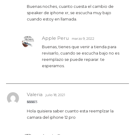
Valorado
Buenas noches, cuanto cuesta el cambio de
con
5
de 5
speaker de iphone xr, se escucha muy bajo
cuando estoy en llamada.
Apple Peru
marzo 9, 2022
Buenas, tienes que venir a tienda para
revisarlo, cuando se escucha bajo no es
reemplazo se puede reparar. te
esperamos.
Valeria
julio 18, 2021
Valorado
Hola quisiera saber cuanto esta reemplzar la
con
4
de
5
camara del iphone 12 pro