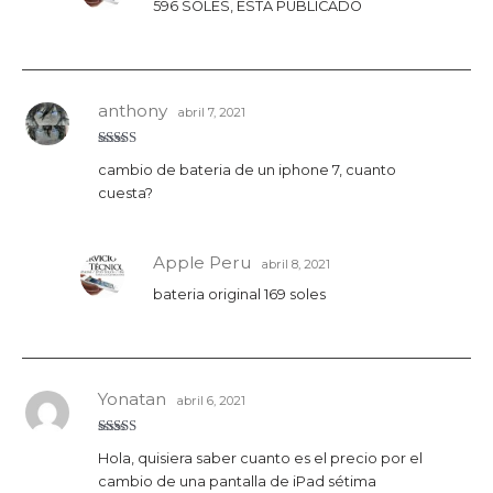
596 SOLES, ESTA PUBLICADO
anthony
abril 7, 2021
Valora
cambio de bateria de un iphone 7, cuanto
do con
3
de 5
cuesta?
Apple Peru
abril 8, 2021
bateria original 169 soles
Yonatan
abril 6, 2021
Valorado
Hola, quisiera saber cuanto es el precio por el
con
5
de 5
cambio de una pantalla de iPad sétima