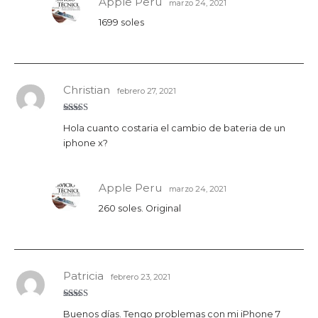
Apple Peru
marzo 24, 2021
1699 soles
Christian
febrero 27, 2021
Valorado
Hola cuanto costaria el cambio de bateria de un
con
5
de 5
iphone x?
Apple Peru
marzo 24, 2021
260 soles. Original
Patricia
febrero 23, 2021
Valorado
Buenos días. Tengo problemas con mi iPhone 7
con
4
de