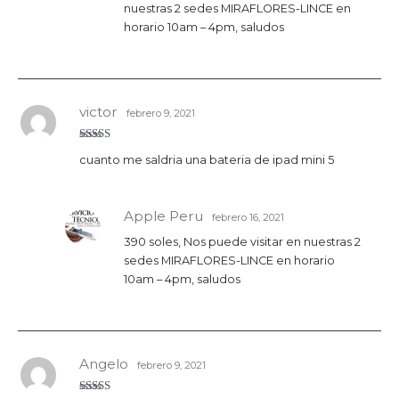
nuestras 2 sedes MIRAFLORES-LINCE en
horario 10am – 4pm, saludos
victor
febrero 9, 2021
Valorado
cuanto me saldria una bateria de ipad mini 5
con
4
de
5
Apple Peru
febrero 16, 2021
390 soles, Nos puede visitar en nuestras 2
sedes MIRAFLORES-LINCE en horario
10am – 4pm, saludos
Angelo
febrero 9, 2021