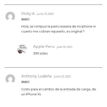
Vicky A
junio 13, 2021
Valorado
Hola, se rompuo la parts reasera de mi iphone xr
con
5
de 5
cuanto me cobran repararlo, es original ?
Apple Peru
julio 19, 2021
399 soles
Anthony Ludeña
junio 12, 2021
Valorado
Costo para el cambio de la entrada de carga, de
con
5
de 5
un iPhone Xs