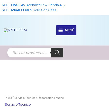
Ir
SEDE LINCE
Av. Arenales 1737 Tienda 416
al
SEDE MIRAFLORES
Solo Con Citas
contenido
MENÚ
Main
Menu
Inicio
/
Servicio Técnico
/ Reparación iPhone
Servicio Técnico