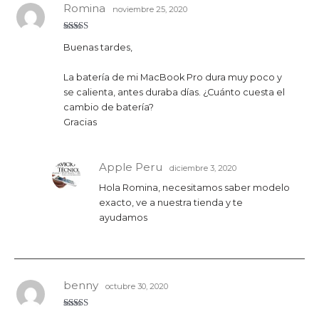
Romina
noviembre 25, 2020
Valorado
Buenas tardes,
con
5
de 5
La batería de mi MacBook Pro dura muy poco y
se calienta, antes duraba días. ¿Cuánto cuesta el
cambio de batería?
Gracias
Apple Peru
diciembre 3, 2020
Hola Romina, necesitamos saber modelo
exacto, ve a nuestra tienda y te
ayudamos
benny
octubre 30, 2020
Valorado