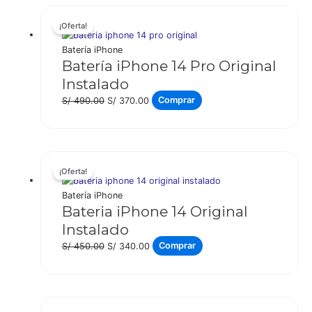
S/ 500.00.
S/ 400.00.
¡Oferta!
Batería iPhone
Batería iPhone 14 Pro Original
Instalado
El
El
S/
490.00
S/
370.00
Comprar
precio
precio
original
actual
era:
es:
S/ 490.00.
S/ 370.00.
¡Oferta!
Batería iPhone
Bateria iPhone 14 Original
Instalado
El
El
S/
450.00
S/
340.00
Comprar
precio
precio
original
actual
era:
es:
S/ 450.00.
S/ 340.00.