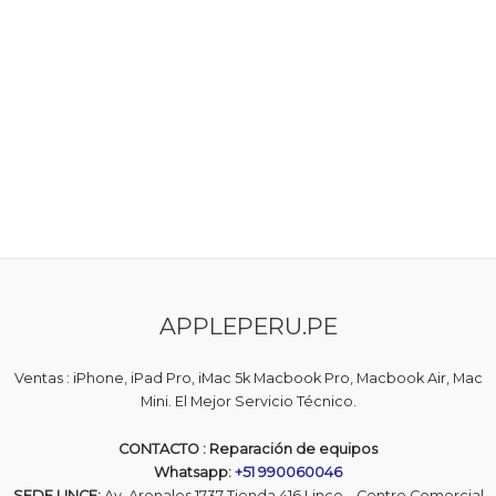
APPLEPERU.PE
Ventas : iPhone, iPad Pro, iMac 5k Macbook Pro, Macbook Air, Mac
Mini. El Mejor Servicio Técnico.
CONTACTO : Reparación de equipos
Whatsapp:
+51 990060046
SEDE LINCE:
Av. Arenales 1737 Tienda 416 Lince – Centro Comercial