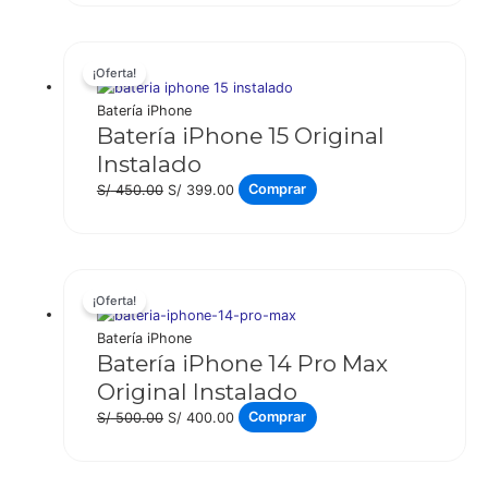
original
actual
era:
es:
S/ 500.00.
S/ 440.00.
¡Oferta!
Batería iPhone
Batería iPhone 15 Original
Instalado
El
El
S/
450.00
S/
399.00
Comprar
precio
precio
original
actual
era:
es:
S/ 450.00.
S/ 399.00.
¡Oferta!
Batería iPhone
Batería iPhone 14 Pro Max
Original Instalado
El
El
S/
500.00
S/
400.00
Comprar
precio
precio
original
actual
era:
es: