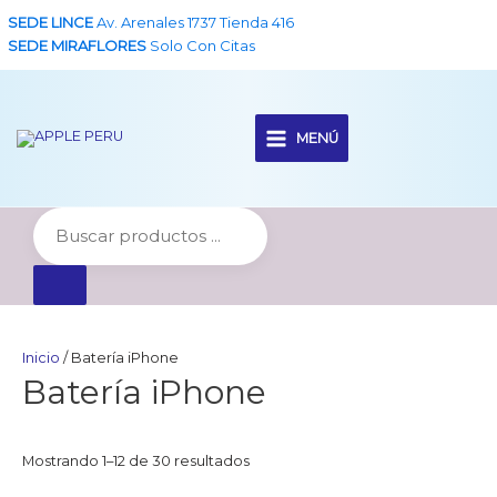
Ir
SEDE LINCE
Av. Arenales 1737 Tienda 416
al
SEDE MIRAFLORES
Solo Con Citas
contenido
MENÚ
Main
Menu
Inicio
/ Batería iPhone
Batería iPhone
Ordenado
Mostrando 1–12 de 30 resultados
por