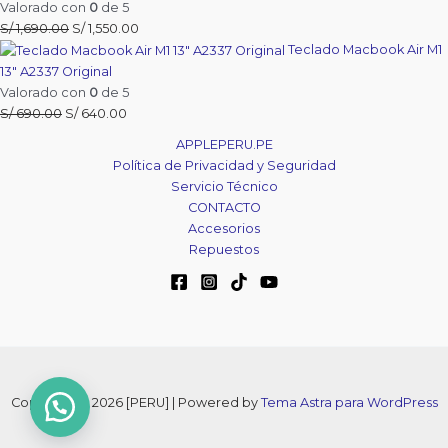
era:
es:
Valorado con
0
de 5
S/ 1,690.00.
S/ 1,590.00.
El
El
S/
1,690.00
S/
1,550.00
precio
precio
Teclado Macbook Air M1
original
actual
13″ A2337 Original
era:
es:
Valorado con
0
de 5
S/ 1,690.00.
S/ 1,550.00.
El
El
S/
690.00
S/
640.00
precio
precio
APPLEPERU.PE
original
actual
Política de Privacidad y Seguridad
era:
es:
Servicio Técnico
S/ 690.00.
S/ 640.00.
CONTACTO
Accesorios
Repuestos
Copyright © 2026 [PERU] | Powered by
Tema Astra para WordPress