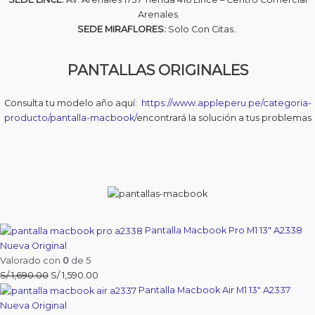
Arenales
SEDE MIRAFLORES:
Solo Con Citas..
PANTALLAS ORIGINALES
Consulta tu modelo año aquí:
https://www.appleperu.pe/categoria-
producto/pantalla-macbook/
encontrará la solución a tus problemas
Pantalla Macbook Pro M1 13″ A2338
Nueva Original
Valorado con
0
de 5
El
El
S/
1,690.00
S/
1,590.00
precio
precio
Pantalla Macbook Air M1 13″ A2337
original
actual
Nueva Original