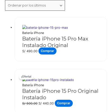
los
últimos
Batería iPhone
Batería iPhone 15 Pro Max
Instalado Original
S/
490.00
Comprar
¡Oferta!
Batería iPhone
Batería iPhone 15 Pro Original
Instalado
El
El
S/
500.00
S/
440.00
Comprar
precio
precio