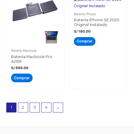
Batería iPhone
Batería iPhone SE 2020
Original Instalado
S/
180.00
Comprar
Batería Macbook
Batería Macbook Pro
A2159
S/
690.00
Comprar
1
2
3
4
→