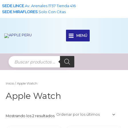
Ir
SEDE LINCE
Av. Arenales 1737 Tienda 416
al
SEDE MIRAFLORES
Solo Con Citas
contenido
MENÚ
Main
Menu
Inicio
/ Apple Watch
Apple Watch
Ordenado
Mostrando los 2 resultados
por
los
últimos