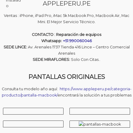
o
APPLEPERU.PE
i
i
n
0
o
o
d
o
a
e
Ventas : iPhone, iPad Pro, iMac 5k Macbook Pro, Macbook Air, Mac
5
r
c
Mini. El Mejor Servicio Técnico.
i
t
g
u
CONTACTO : Reparación de equipos
i
a
Whatsapp:
+51 990060046
n
l
SEDE LINCE:
Av. Arenales 1737 Tienda 416 Lince – Centro Comercial
a
e
Arenales
l
s
e
:
SEDE MIRAFLORES:
Solo Con Citas..
r
S
a
/
PANTALLAS ORIGINALES
:
S
1
/
,
Consulta tu modelo año aquí:
https://www.appleperu.pe/categoria-
4
producto/pantalla-macbook/
encontrará la solución a tus problemas
1
9
,
0
6
.
9
0
0
0
.
.
0