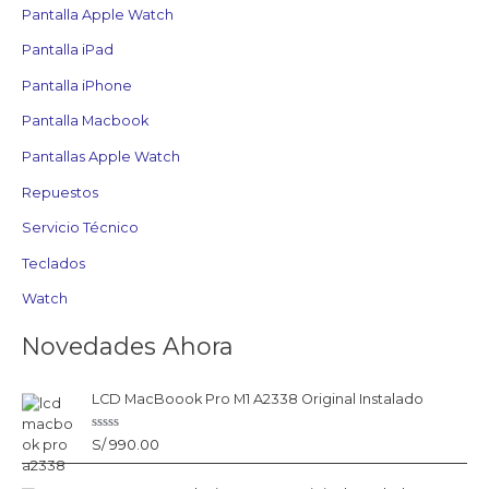
Pantalla Apple Watch
Pantalla iPad
Pantalla iPhone
Pantalla Macbook
Pantallas Apple Watch
Repuestos
Servicio Técnico
Teclados
Watch
Novedades Ahora
LCD MacBoook Pro M1 A2338 Original Instalado
V
S/
990.00
a
l
o