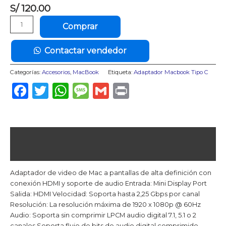
S/
120.00
Adaptador
Comprar
Thunderbolt
a
Contactar vendedor
HDMI
Apple
Categorías:
Accesorios
,
MacBook
Etiqueta:
Adaptador Macbook Tipo C
cantidad
Facebook
Twitter
WhatsApp
Message
Gmail
Print
Descripción
Valoraciones (0)
Adaptador de video de Mac a pantallas de alta definición con
conexión HDMI y soporte de audio Entrada: Mini Display Port
Salida: HDMI Velocidad: Soporta hasta 2,25 Gbps por canal
Resolución: La resolución máxima de 1920 x 1080p @ 60Hz
Audio: Soporta sin comprimir LPCM audio digital 7.1, 5.1 o 2
canales Soporta flujo de bits de audio digital comprimido.