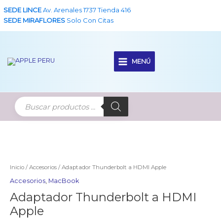
Ir
SEDE LINCE
Av. Arenales 1737 Tienda 416
al
SEDE MIRAFLORES
Solo Con Citas
contenido
MENÚ
Main
Menu
Inicio
/
Accesorios
/ Adaptador Thunderbolt a HDMI Apple
Accesorios
,
MacBook
Adaptador Thunderbolt a HDMI
Apple