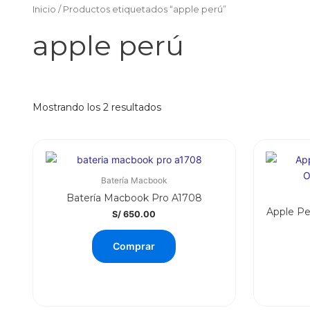
Inicio
/ Productos etiquetados “apple perú”
apple perú
Ordenado
Mostrando los 2 resultados
por
los
últimos
Batería Macbook
Batería Macbook Pro A1708
Apple Pe
S/
650.00
Comprar