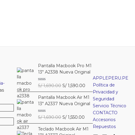
Pantalla Macbook Pro M1
13″ A2338 Nueva Original
APPLEPERU.PE
a-
Política de
El
El
V
S/
1,690.00
S/
1,590.00
a
as
precio
precio
Privacidad y
l
Pantalla Macbook Air M1
original
actual
o
Seguridad
r
13″ A2337 Nueva Original
era:
es:
Servicio Técnico
a
S/ 1,690.00.
S/ 1,590.00.
d
CONTACTO
o
El
El
V
S/
1,690.00
S/
1,550.00
c
Accesorios
a
precio
precio
o
l
Repuestos
n
Teclado Macbook Air M1
original
actual
o
0
r