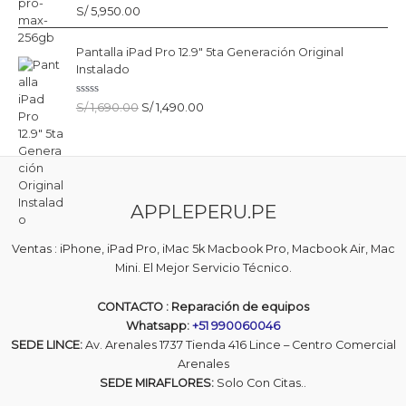
c
V
S/
5,950.00
o
a
n
l
0
o
d
Pantalla iPad Pro 12.9" 5ta Generación Original
r
e
a
5
Instalado
d
o
c
V
E
E
S/
1,690.00
S/
1,490.00
o
a
n
l
l
l
0
o
d
p
p
r
e
r
r
a
5
d
e
e
o
c
c
c
o
APPLEPERU.PE
i
i
n
0
o
o
d
o
a
e
Ventas : iPhone, iPad Pro, iMac 5k Macbook Pro, Macbook Air, Mac
5
r
c
Mini. El Mejor Servicio Técnico.
i
t
g
u
CONTACTO : Reparación de equipos
i
a
Whatsapp:
+51 990060046
n
l
SEDE LINCE:
Av. Arenales 1737 Tienda 416 Lince – Centro Comercial
a
e
Arenales
l
s
e
:
SEDE MIRAFLORES:
Solo Con Citas..
r
S