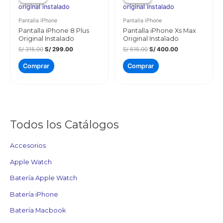
Pantalla iPhone
Pantalla iPhone
Pantalla iPhone 8 Plus
Pantalla iPhone Xs Max
Original Instalado
Original Instalado
El
El
El
El
S/
315.00
S/
299.00
S/
515.00
S/
400.00
precio
precio
precio
precio
original
actual
original
actual
Comprar
Comprar
era:
es:
era:
es:
S/ 315.00.
S/ 299.00.
S/ 515.00.
S/ 400.00.
Todos los Catálogos
Accesorios
Apple Watch
Batería Apple Watch
Batería iPhone
Batería Macbook