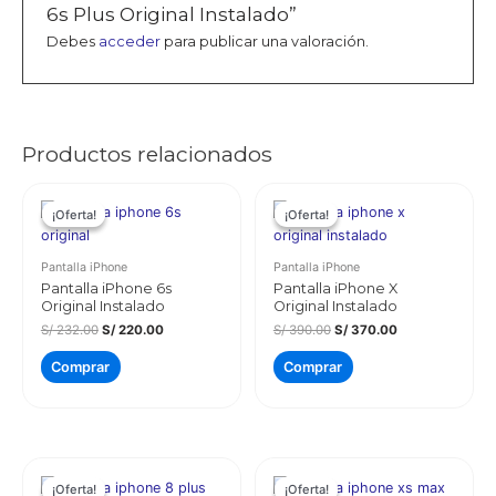
6s Plus Original Instalado”
Debes
acceder
para publicar una valoración.
Productos relacionados
¡Oferta!
¡Oferta!
¡Oferta!
¡Oferta!
Pantalla iPhone
Pantalla iPhone
Pantalla iPhone 6s
Pantalla iPhone X
Original Instalado
Original Instalado
El
El
El
El
S/
232.00
S/
220.00
S/
390.00
S/
370.00
precio
precio
precio
precio
original
actual
original
actual
Comprar
Comprar
era:
es:
era:
es:
S/ 232.00.
S/ 220.00.
S/ 390.00.
S/ 370.00.
¡Oferta!
¡Oferta!
¡Oferta!
¡Oferta!