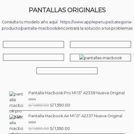
a
/
PANTALLAS ORIGINALES
:
S
1
/
,
Consulta tu modelo año aquí:
https://www.appleperu.pe/categoria-
4
producto/pantalla-macbook/
encontrará la solución a tus problemas
1
9
,
0
6
.
9
0
0
0
.
.
0
0
.
Pantalla Macbook Pro M1 13″ A2338 Nueva Original
V
El
El
S/
1,690.00
S/
1,590.00
a
precio
precio
l
o
Pantalla Macbook Air M1 13″ A2337 Nueva Original
original
actual
r
era:
es:
a
d
S/ 1,690.00.
S/ 1,590.00.
V
El
El
S/
1,690.00
S/
1,550.00
o
a
c
precio
precio