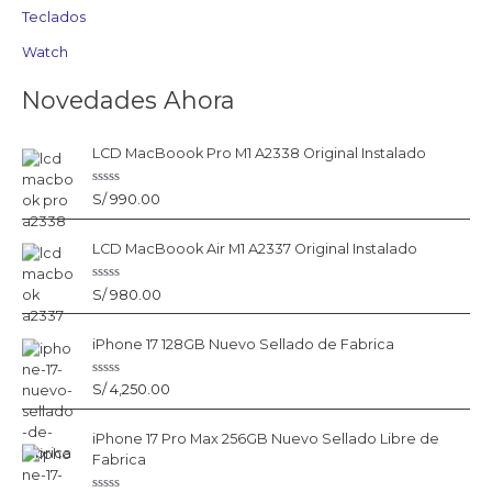
Teclados
Watch
Novedades Ahora
LCD MacBoook Pro M1 A2338 Original Instalado
V
S/
990.00
a
l
o
LCD MacBoook Air M1 A2337 Original Instalado
r
a
d
o
V
S/
980.00
c
a
o
l
n
o
0
iPhone 17 128GB Nuevo Sellado de Fabrica
r
d
a
e
d
5
o
V
S/
4,250.00
c
a
o
l
n
o
0
iPhone 17 Pro Max 256GB Nuevo Sellado Libre de
r
d
a
Fabrica
e
d
5
o