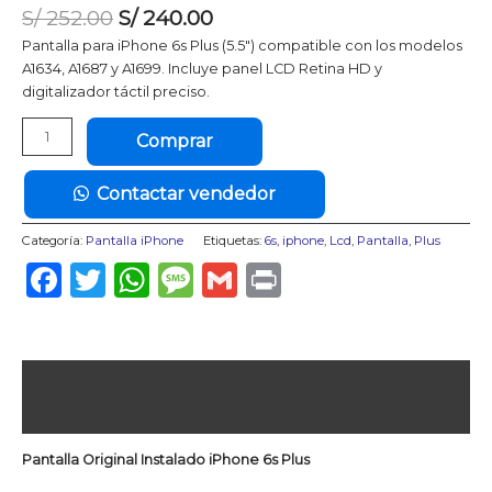
El
El
S/
252.00
S/
240.00
precio
precio
Pantalla para iPhone 6s Plus (5.5″) compatible con los modelos
original
actual
A1634, A1687 y A1699. Incluye panel LCD Retina HD y
era:
es:
digitalizador táctil preciso.
S/ 252.00.
S/ 240.00.
Pantalla
Comprar
iPhone
6s
Contactar vendedor
Plus
Original
Categoría:
Pantalla iPhone
Etiquetas:
6s
,
iphone
,
Lcd
,
Pantalla
,
Plus
Instalado
cantidad
Facebook
Twitter
WhatsApp
Message
Gmail
Print
Descripción
Valoraciones (0)
Pantalla Original Instalado iPhone 6s Plus