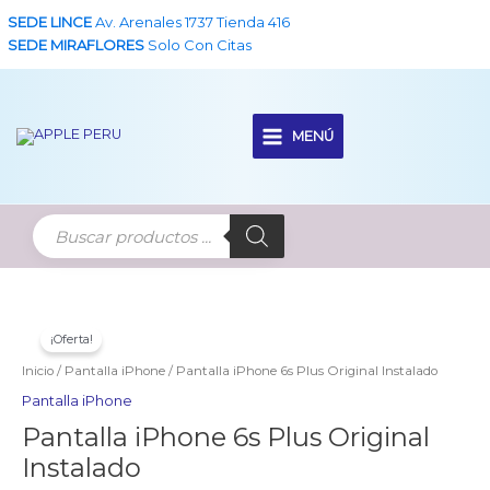
Ir
SEDE LINCE
Av. Arenales 1737 Tienda 416
al
SEDE MIRAFLORES
Solo Con Citas
contenido
MENÚ
Main
Menu
¡Oferta!
Inicio
/
Pantalla iPhone
/ Pantalla iPhone 6s Plus Original Instalado
Pantalla iPhone
Pantalla iPhone 6s Plus Original
Instalado