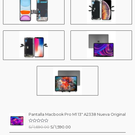
9
0
0
0
.
.
0
0
.
Pantalla Macbook Pro M1 13″ A2338 Nueva Original
V
El
El
S/
1,690.00
S/
1,590.00
a
precio
precio
l