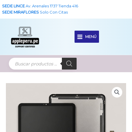
Ir
SEDE LINCE
Av. Arenales 1737 Tienda 416
al
SEDE MIRAFLORES
Solo Con Citas
contenido
MENÚ
Main
Menu