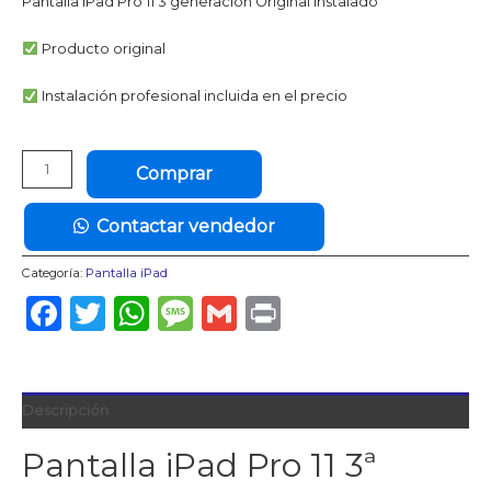
Pantalla IPad Pro 11 3 generacion Original Instalado
Producto original
Instalación profesional incluida en el precio
Pantalla
Comprar
Retina
iPad
Contactar vendedor
Pro
11"
Categoría:
Pantalla iPad
3era
Generación
Facebook
Twitter
WhatsApp
Message
Gmail
Print
Original
Instalado
cantidad
Descripción
Pantalla iPad Pro 11 3ª