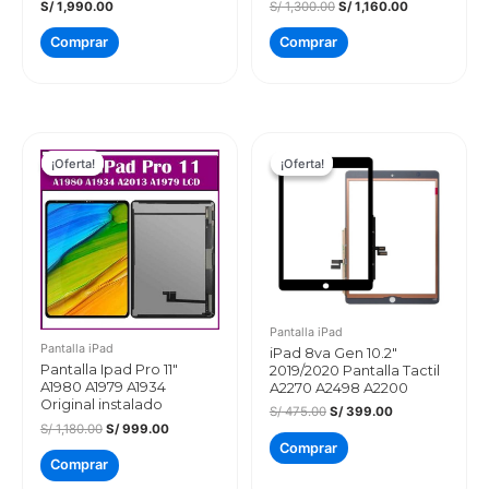
El
El
S/
1,990.00
S/
1,300.00
S/
1,160.00
precio
precio
original
actual
Comprar
Comprar
era:
es:
S/ 1,300.00.
S/ 1,160.00.
¡Oferta!
¡Oferta!
¡Oferta!
¡Oferta!
Pantalla iPad
Pantalla iPad
iPad 8va Gen 10.2″
Pantalla Ipad Pro 11″
2019/2020 Pantalla Tactil
A1980 A1979 A1934
A2270 A2498 A2200
Original instalado
El
El
S/
475.00
S/
399.00
precio
precio
El
El
S/
1,180.00
S/
999.00
original
actual
precio
precio
Comprar
era:
es:
original
actual
Comprar
S/ 475.00.
S/ 399.00.
era:
es:
S/ 1,180.00.
S/ 999.00.