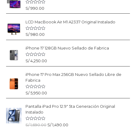
V
S/
990.00
a
l
o
LCD MacBoook Air M1 A2337 Original Instalado
r
a
d
o
V
S/
980.00
c
a
o
l
n
o
0
iPhone 17 128GB Nuevo Sellado de Fabrica
r
d
a
e
d
5
o
V
S/
4,250.00
c
a
o
l
n
o
0
iPhone 17 Pro Max 256GB Nuevo Sellado Libre de
r
d
a
Fabrica
e
d
5
o
c
V
S/
5,950.00
o
a
n
l
0
o
d
Pantalla iPad Pro 12.9" 5ta Generación Original
r
e
a
5
Instalado
d
o
c
V
E
E
S/
1,690.00
S/
1,490.00
o
a
n
l
l
l
0
o
d