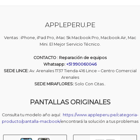
p
p
r
e
r
r
a
5
d
e
e
o
c
c
c
o
APPLEPERU.PE
i
i
n
0
o
o
d
o
a
e
Ventas : iPhone, iPad Pro, iMac 5k Macbook Pro, Macbook Air, Mac
5
r
c
Mini. El Mejor Servicio Técnico.
i
t
g
u
CONTACTO : Reparación de equipos
i
a
Whatsapp:
+51 990060046
n
l
SEDE LINCE:
Av. Arenales 1737 Tienda 416 Lince – Centro Comercial
a
e
Arenales
l
s
e
:
SEDE MIRAFLORES:
Solo Con Citas..
r
S
a
/
PANTALLAS ORIGINALES
:
S
1
/
,
Consulta tu modelo año aquí:
https://www.appleperu.pe/categoria-
4
producto/pantalla-macbook/
encontrará la solución a tus problemas
1
9
,
0
6
.