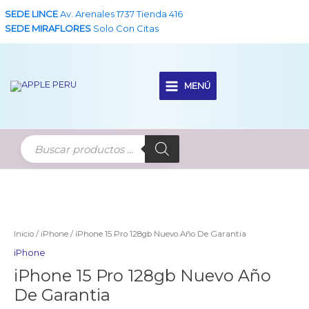
Ir
SEDE LINCE
Av. Arenales 1737 Tienda 416
al
SEDE MIRAFLORES
Solo Con Citas
contenido
MENÚ
Main
Menu
Inicio
/
iPhone
/ iPhone 15 Pro 128gb Nuevo Año De Garantia
iPhone
iPhone 15 Pro 128gb Nuevo Año
De Garantia