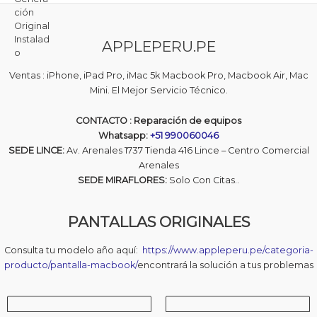
r
r
a
5
d
e
e
o
c
c
c
o
APPLEPERU.PE
i
i
n
0
o
o
d
o
a
e
Ventas : iPhone, iPad Pro, iMac 5k Macbook Pro, Macbook Air, Mac
5
r
c
Mini. El Mejor Servicio Técnico.
i
t
g
u
CONTACTO : Reparación de equipos
i
a
Whatsapp:
+51 990060046
n
l
SEDE LINCE:
Av. Arenales 1737 Tienda 416 Lince – Centro Comercial
a
e
Arenales
l
s
e
:
SEDE MIRAFLORES:
Solo Con Citas..
r
S
a
/
PANTALLAS ORIGINALES
:
S
1
/
,
Consulta tu modelo año aquí:
https://www.appleperu.pe/categoria-
4
producto/pantalla-macbook/
encontrará la solución a tus problemas
1
9
,
0
6
.
9
0