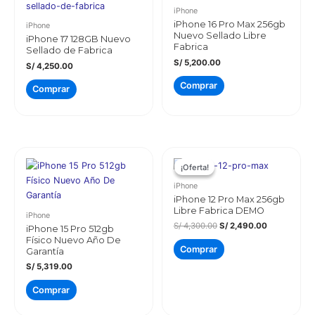
iPhone
iPhone 16 Pro Max 256gb
iPhone
Nuevo Sellado Libre
iPhone 17 128GB Nuevo
Fabrica
Sellado de Fabrica
S/
5,200.00
S/
4,250.00
Comprar
Comprar
¡Oferta!
¡Oferta!
iPhone
iPhone 12 Pro Max 256gb
Libre Fabrica DEMO
iPhone
El
El
S/
4,300.00
S/
2,490.00
iPhone 15 Pro 512gb
precio
precio
Físico Nuevo Año De
original
actual
Comprar
Garantía
era:
es:
S/ 4,300.00.
S/ 2,490.00
S/
5,319.00
Comprar