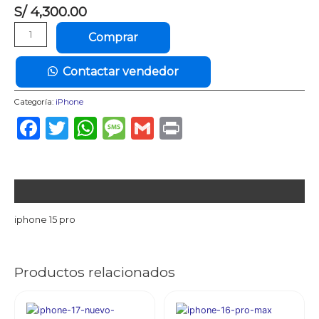
S/
4,300.00
iPhone
Comprar
15
Pro
Contactar vendedor
128gb
Nuevo
Categoría:
iPhone
Año
De
Facebook
Twitter
WhatsApp
Message
Gmail
Print
Garantia
cantidad
Descripción
iphone 15 pro
Productos relacionados