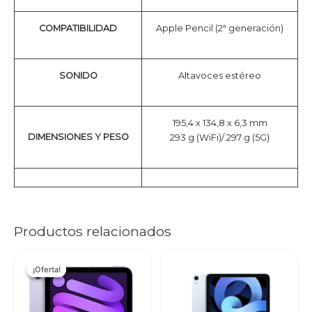
COMPATIBILIDAD
Apple Pencil (2ª generación)
SONIDO
Altavoces estéreo
195,4 x 134,8 x 6,3 mm
DIMENSIONES Y PESO
293 g (WiFi)/ 297 g (5G)
Productos relacionados
¡Oferta!
¡Oferta!