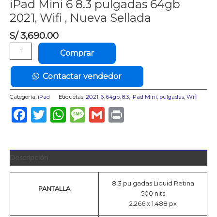
iPad Mini 6 8.3 pulgadas 64gb
2021, Wifi , Nueva Sellada
S/
3,690.00
iPad
Comprar
Mini
6
Contactar vendedor
8.3
pulgadas
Categoría:
iPad
Etiquetas:
2021
,
6
,
64gb
,
8.3
,
iPad Mini
,
pulgadas
,
Wifi
64gb
2021,
Facebook
Twitter
WhatsApp
Message
Gmail
Print
Wifi
,
Nueva
Sellada
Descripción
cantidad
8,3 pulgadas Liquid Retina
PANTALLA
500 nits
2.266 x 1.488 px