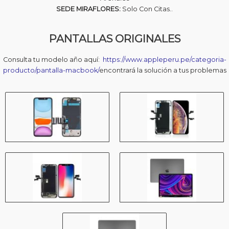
e
:
SEDE MIRAFLORES:
Solo Con Citas..
r
S
a
/
PANTALLAS ORIGINALES
:
S
1
/
,
Consulta tu modelo año aquí:
https://www.appleperu.pe/categoria-
4
producto/pantalla-macbook/
encontrará la solución a tus problemas
1
9
,
0
6
.
9
0
0
0
.
.
0
0
.