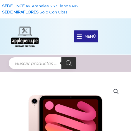
Ir
SEDE LINCE
Av. Arenales 1737 Tienda 416
al
SEDE MIRAFLORES
Solo Con Citas
contenido
MENÚ
Main
Menu