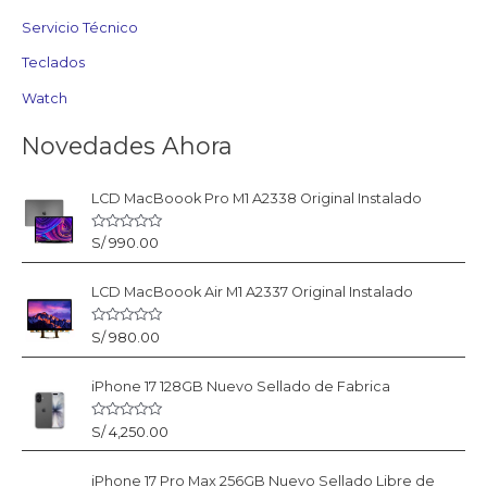
Servicio Técnico
Teclados
Watch
Novedades Ahora
LCD MacBoook Pro M1 A2338 Original Instalado
V
S/
990.00
a
l
o
LCD MacBoook Air M1 A2337 Original Instalado
r
a
d
o
V
S/
980.00
c
a
o
l
n
o
0
iPhone 17 128GB Nuevo Sellado de Fabrica
r
d
a
e
d
5
o
V
S/
4,250.00
c
a
o
l
n
o
0
iPhone 17 Pro Max 256GB Nuevo Sellado Libre de
r