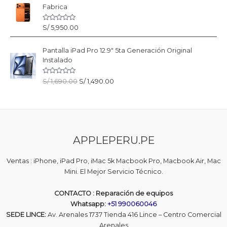
d
a
Fabrica
e
d
5
o
c
V
S/
5,950.00
o
a
n
l
0
o
d
Pantalla iPad Pro 12.9" 5ta Generación Original
r
e
a
5
Instalado
d
o
c
V
E
E
S/
1,690.00
S/
1,490.00
o
a
n
l
l
l
0
o
d
p
p
r
e
r
r
a
5
d
e
e
o
c
c
c
o
APPLEPERU.PE
i
i
n
0
o
o
d
o
a
e
Ventas : iPhone, iPad Pro, iMac 5k Macbook Pro, Macbook Air, Mac
5
r
c
Mini. El Mejor Servicio Técnico.
i
t
g
u
CONTACTO : Reparación de equipos
i
a
Whatsapp:
+51 990060046
n
l
SEDE LINCE:
Av. Arenales 1737 Tienda 416 Lince – Centro Comercial
a
e
l
s
Arenales