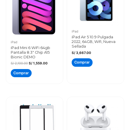
iPad
iPad Air 5 10.9 Pulgada
2022, 64GB, Wifi, Nueva
iPad
Sellada
iPad Mini 6 WiFi 64gb
Pantalla 8.3″ Chip A15
S/
3,667.00
Bionic DEMO
Comprar
El
El
S/
2,100.00
S/
1,559.00
precio
precio
original
actual
Comprar
era:
es:
S/ 2,100.00.
S/ 1,559.00.