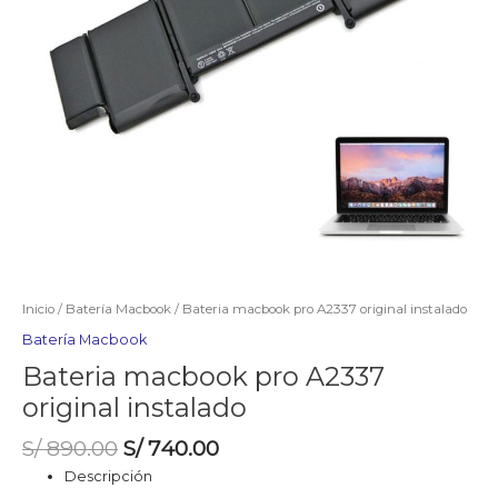
Inicio
/
Batería Macbook
/ Bateria macbook pro A2337 original instalado
Batería Macbook
Bateria macbook pro A2337
original instalado
El
El
S/
890.00
S/
740.00
precio
precio
Descripción
original
actual