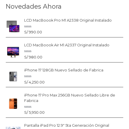
Novedades Ahora
LCD MacBoook Pro M1 A2338 Original Instalado
V
S/
990.00
a
l
o
LCD MacBoook Air M1 A2337 Original Instalado
r
a
d
o
V
S/
980.00
c
a
o
l
n
o
0
iPhone 17 128GB Nuevo Sellado de Fabrica
r
d
a
e
d
5
o
V
S/
4,250.00
c
a
o
l
n
o
0
iPhone 17 Pro Max 256GB Nuevo Sellado Libre de
r
d
a
Fabrica
e
d
5
o
c
V
S/
5,950.00
o
a
n
l
0
o
d
Pantalla iPad Pro 12.9" 5ta Generación Original
r
e