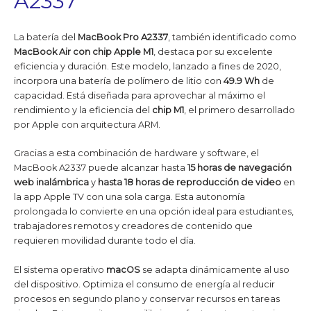
A2337
La batería del
MacBook Pro A2337
, también identificado como
MacBook Air con chip Apple M1
, destaca por su excelente
eficiencia y duración. Este modelo, lanzado a fines de 2020,
incorpora una batería de polímero de litio con
49.9 Wh
de
capacidad. Está diseñada para aprovechar al máximo el
rendimiento y la eficiencia del
chip M1
, el primero desarrollado
por Apple con arquitectura ARM.
Gracias a esta combinación de hardware y software, el
MacBook A2337 puede alcanzar hasta
15 horas de navegación
web inalámbrica
y
hasta 18 horas de reproducción de video
en
la app Apple TV con una sola carga. Esta autonomía
prolongada lo convierte en una opción ideal para estudiantes,
trabajadores remotos y creadores de contenido que
requieren movilidad durante todo el día.
El sistema operativo
macOS
se adapta dinámicamente al uso
del dispositivo. Optimiza el consumo de energía al reducir
procesos en segundo plano y conservar recursos en tareas