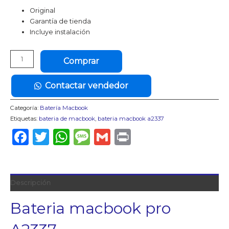
era:
es:
Original
S/ 890.00.
S/ 740.00.
Garantía de tienda
Incluye instalación
Bateria
Comprar
macbook
pro
Contactar vendedor
A2337
original
Categoría:
Batería Macbook
instalado
Etiquetas:
bateria de macbook
,
bateria macbook a2337
cantidad
Facebook
Twitter
WhatsApp
Message
Gmail
Print
Descripción
Bateria macbook pro