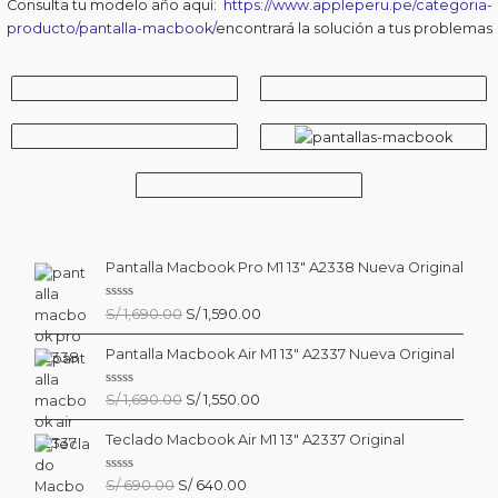
Consulta tu modelo año aquí:
https://www.appleperu.pe/categoria-
4
producto/pantalla-macbook/
encontrará la solución a tus problemas
1
9
,
0
6
.
9
0
0
0
.
.
0
0
.
Pantalla Macbook Pro M1 13″ A2338 Nueva Original
V
El
El
S/
1,690.00
S/
1,590.00
a
precio
precio
l
o
Pantalla Macbook Air M1 13″ A2337 Nueva Original
original
actual
r
era:
es:
a
d
S/ 1,690.00.
S/ 1,590.00.
V
El
El
S/
1,690.00
S/
1,550.00
o
a
c
precio
precio
l
o
o
Teclado Macbook Air M1 13″ A2337 Original
original
actual
n
r
0
era:
es:
a
d
d
S/ 1,690.00.
S/ 1,550.00.
V
El
El
S/
690.00
S/
640.00
e
o
a