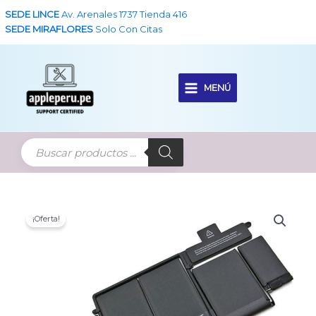
Ir
SEDE LINCE
Av. Arenales 1737 Tienda 416
al
SEDE MIRAFLORES
Solo Con Citas
contenido
MENÚ
Main
Menu
¡Oferta!