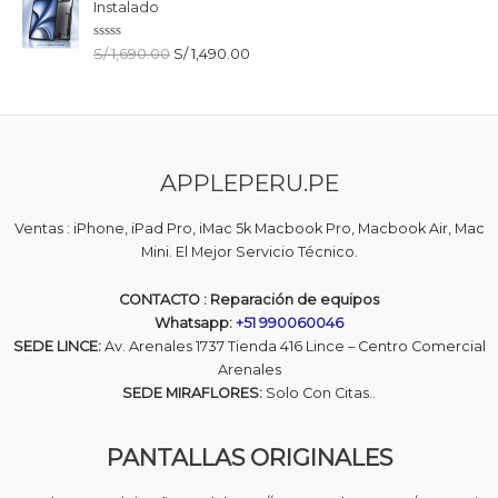
a
5
Instalado
d
o
c
V
E
E
S/
1,690.00
S/
1,490.00
o
a
n
l
l
l
0
o
d
p
p
r
e
r
r
a
5
d
e
e
o
c
c
c
o
APPLEPERU.PE
i
i
n
0
o
o
d
o
a
e
Ventas : iPhone, iPad Pro, iMac 5k Macbook Pro, Macbook Air, Mac
5
r
c
Mini. El Mejor Servicio Técnico.
i
t
g
u
CONTACTO : Reparación de equipos
i
a
Whatsapp:
+51 990060046
n
l
SEDE LINCE:
Av. Arenales 1737 Tienda 416 Lince – Centro Comercial
a
e
Arenales
l
s
e
:
SEDE MIRAFLORES:
Solo Con Citas..
r
S
a
/
PANTALLAS ORIGINALES
:
S
1
/
,