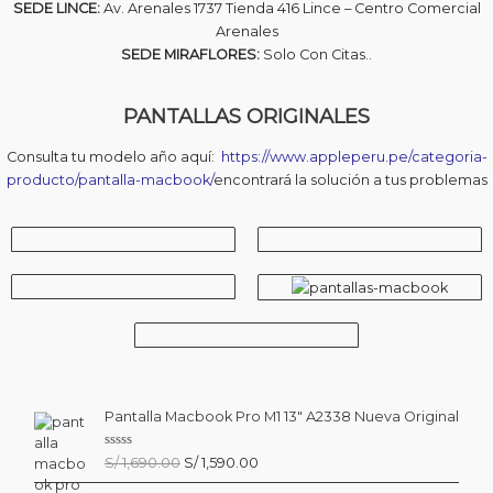
SEDE LINCE:
Av. Arenales 1737 Tienda 416 Lince – Centro Comercial
Arenales
SEDE MIRAFLORES:
Solo Con Citas..
PANTALLAS ORIGINALES
Consulta tu modelo año aquí:
https://www.appleperu.pe/categoria-
producto/pantalla-macbook/
encontrará la solución a tus problemas
Pantalla Macbook Pro M1 13″ A2338 Nueva Original
V
El
El
S/
1,690.00
S/
1,590.00
a
precio
precio
l