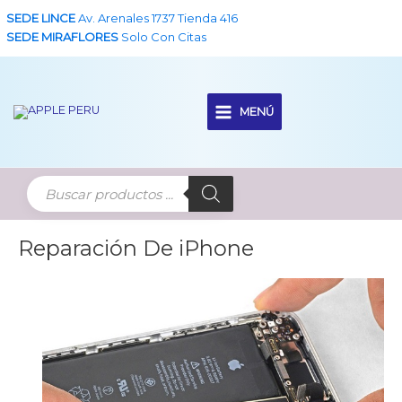
Ir
SEDE LINCE
Av. Arenales 1737 Tienda 416
al
SEDE MIRAFLORES
Solo Con Citas
contenido
MENÚ
Main
Menu
Reparación De iPhone