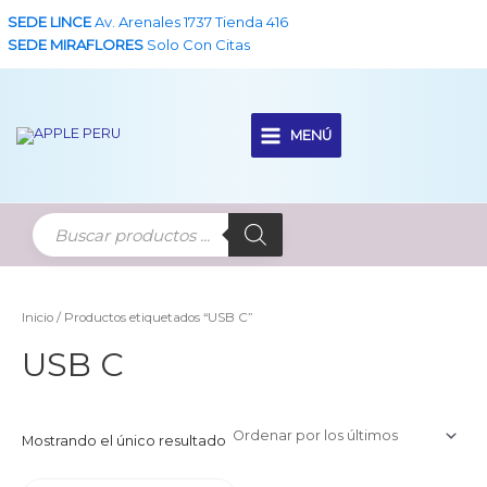
Ir
SEDE LINCE
Av. Arenales 1737 Tienda 416
al
SEDE MIRAFLORES
Solo Con Citas
contenido
MENÚ
Main
Menu
Inicio
/ Productos etiquetados “USB C”
USB C
Mostrando el único resultado