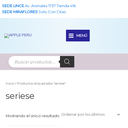
Ir
SEDE LINCE
Av. Arenales 1737 Tienda 416
al
SEDE MIRAFLORES
Solo Con Citas
contenido
MENÚ
Main
Menu
Inicio
/ Productos etiquetados “seriese”
seriese
Mostrando el único resultado