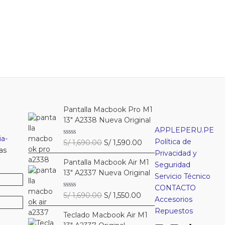
Pantalla Macbook Pro M1
13″ A2338 Nueva Original
APPLEPERU.PE
a-
Política de
El
El
V
S/
1,690.00
S/
1,590.00
a
as
precio
precio
Privacidad y
l
Pantalla Macbook Air M1
original
actual
o
Seguridad
r
13″ A2337 Nueva Original
era:
es:
Servicio Técnico
a
S/ 1,690.00.
S/ 1,590.00.
d
CONTACTO
o
El
El
V
S/
1,690.00
S/
1,550.00
c
Accesorios
a
precio
precio
o
l
Repuestos
n
Teclado Macbook Air M1
original
actual
o
0
r