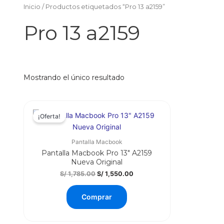
Inicio
/ Productos etiquetados “Pro 13 a2159”
Pro 13 a2159
Mostrando el único resultado
¡Oferta!
Pantalla Macbook
Pantalla Macbook Pro 13″ A2159
Nueva Original
El
El
S/
1,785.00
S/
1,550.00
precio
precio
original
actual
Comprar
era:
es:
S/ 1,785.00.
S/ 1,550.00.