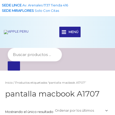
Ir
SEDE LINCE
Av. Arenales 1737 Tienda 416
al
SEDE MIRAFLORES
Solo Con Citas
contenido
MENÚ
Main
Menu
Inicio
/ Productos etiquetados “pantalla macbook A1707”
pantalla macbook A1707
Mostrando el único resultado