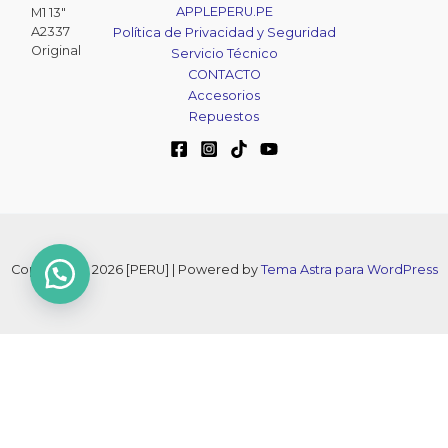
o
o
original
actual
APPLEPERU.PE
n
r
0
era:
es:
a
Política de Privacidad y Seguridad
d
d
S/ 690.00.
S/ 640.00.
e
Servicio Técnico
o
5
c
CONTACTO
o
n
Accesorios
0
d
Repuestos
e
5
Copyright © 2026 [PERU] | Powered by
Tema Astra para WordPress
0
0