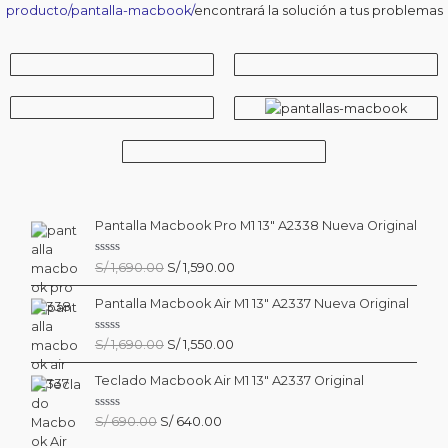
producto/pantalla-macbook/
encontrará la solución a tus problemas
Pantalla Macbook Pro M1 13″ A2338 Nueva Original
V
El
El
S/
1,690.00
S/
1,590.00
a
precio
precio
l
o
Pantalla Macbook Air M1 13″ A2337 Nueva Original
original
actual
r
era:
es:
a
d
S/ 1,690.00.
S/ 1,590.00.
V
El
El
S/
1,690.00
S/
1,550.00
o
a
c
precio
precio
l
o
o
Teclado Macbook Air M1 13″ A2337 Original
original
actual
n
r
0
era:
es:
a
d
d
S/ 1,690.00.
S/ 1,550.00.
V
El
El
S/
690.00
S/
640.00
e
o
a
5
c
precio
precio
l