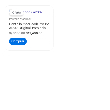
¡Oferta!
Pantalla Macbook
Pantalla MacBook Pro 15″
A1707 Original Instalado
El
El
S/
3,150.00
S/
2,490.00
precio
precio
original
actual
Comprar
era:
es:
S/ 3,150.00.
S/ 2,490.00.