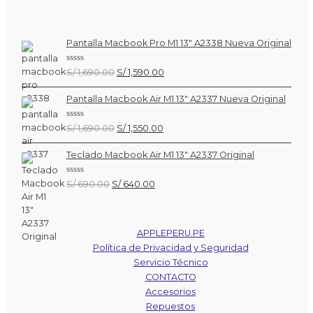
Pantalla Macbook Pro M1 13″ A2338 Nueva Original
Valorado
El
El
S/
1,690.00
S/
1,590.00
con
precio
precio
0
de
original
actual
Pantalla Macbook Air M1 13″ A2337 Nueva Original
5
era:
es:
S/ 1,690.00.
S/ 1,590.00.
Valorado
El
El
S/
1,690.00
S/
1,550.00
con
precio
precio
0
de
original
actual
Teclado Macbook Air M1 13″ A2337 Original
5
era:
es:
S/ 1,690.00.
S/ 1,550.00.
Valorado
El
El
S/
690.00
S/
640.00
con
precio
precio
0
de
original
actual
5
era:
es:
APPLEPERU.PE
S/ 690.00.
S/ 640.00.
Política de Privacidad y Seguridad
Servicio Técnico
CONTACTO
Accesorios
Repuestos