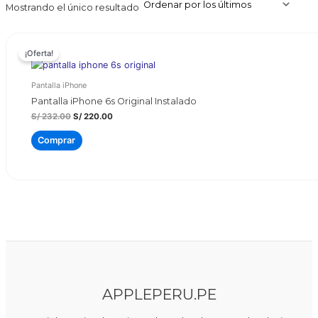
Mostrando el único resultado
¡Oferta!
Pantalla iPhone
Pantalla iPhone 6s Original Instalado
El
El
S/
232.00
S/
220.00
precio
precio
original
actual
Comprar
era:
es:
S/ 232.00.
S/ 220.00.
APPLEPERU.PE