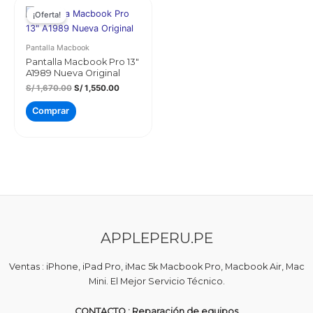
¡Oferta!
Pantalla Macbook
Pantalla Macbook Pro 13″
A1989 Nueva Original
El
El
S/
1,670.00
S/
1,550.00
precio
precio
original
actual
Comprar
era:
es:
S/ 1,670.00.
S/ 1,550.00.
APPLEPERU.PE
Ventas : iPhone, iPad Pro, iMac 5k Macbook Pro, Macbook Air, Mac
Mini. El Mejor Servicio Técnico.
CONTACTO : Reparación de equipos