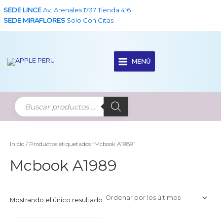
Ir
SEDE LINCE
Av. Arenales 1737 Tienda 416
al
SEDE MIRAFLORES
Solo Con Citas
contenido
MENÚ
Main
Menu
Inicio
/ Productos etiquetados “Mcbook A1989”
Mcbook A1989
Mostrando el único resultado