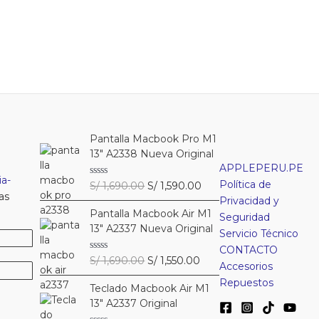
Pantalla Macbook Pro M1
13″ A2338 Nueva Original
APPLEPERU.PE
a-
Política de
El
El
V
S/
1,690.00
S/
1,590.00
a
as
precio
precio
Privacidad y
l
Pantalla Macbook Air M1
original
actual
o
Seguridad
r
13″ A2337 Nueva Original
era:
es:
Servicio Técnico
a
S/ 1,690.00.
S/ 1,590.00.
d
CONTACTO
o
El
El
V
S/
1,690.00
S/
1,550.00
c
Accesorios
a
precio
precio
o
l
Repuestos
n
Teclado Macbook Air M1
original
actual
o
0
r
13″ A2337 Original
era:
es:
d
a
e