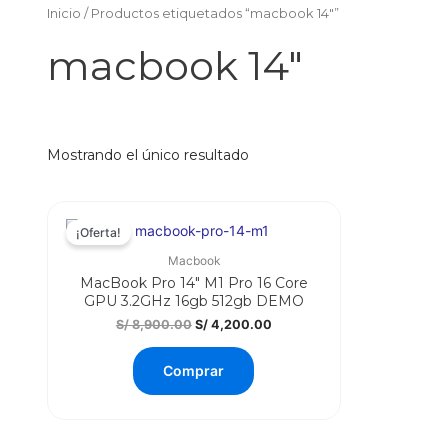
Inicio
/ Productos etiquetados “macbook 14"”
macbook 14"
Mostrando el único resultado
¡Oferta!
Macbook
MacBook Pro 14″ M1 Pro 16 Core
GPU 3.2GHz 16gb 512gb DEMO
El
El
S/
8,900.00
S/
4,200.00
precio
precio
original
actual
Comprar
era:
es:
S/ 8,900.00.
S/ 4,200.00.