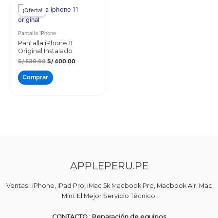
¡Oferta!
Pantalla iPhone
Pantalla iPhone 11
Original Instalado
El
El
S/
530.00
S/
400.00
precio
precio
original
actual
Comprar
era:
es:
S/ 530.00.
S/ 400.00.
APPLEPERU.PE
Ventas : iPhone, iPad Pro, iMac 5k Macbook Pro, Macbook Air, Mac
Mini. El Mejor Servicio Técnico.
CONTACTO : Reparación de equipos