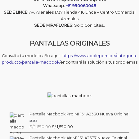
Whatsapp:
+51 990060046
SEDE LINCE:
Av. Arenales 1737 Tienda 416 Lince – Centro Comercial
Arenales
SEDE MIRAFLORES:
Solo Con Citas..
PANTALLAS ORIGINALES
Consulta tu modelo año aquí:
https://www.appleperu.pe/categoria-
producto/pantalla-macbook/
encontrará la solución a tus problemas
Pantalla Macbook Pro M1 13″ A2338 Nueva Original
V
El
El
S/
1,690.00
S/
1,590.00
a
precio
precio
l
o
Pantalla Macbook Air M1 13″ A2337 Nueva Original
original
actual