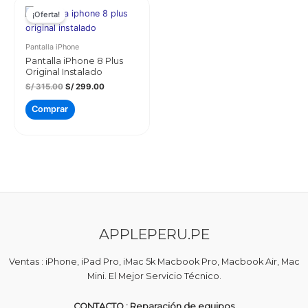
¡Oferta!
Pantalla iPhone
Pantalla iPhone 8 Plus
Original Instalado
El
El
S/
315.00
S/
299.00
precio
precio
original
actual
Comprar
era:
es:
S/ 315.00.
S/ 299.00.
APPLEPERU.PE
Ventas : iPhone, iPad Pro, iMac 5k Macbook Pro, Macbook Air, Mac
Mini. El Mejor Servicio Técnico.
CONTACTO : Reparación de equipos