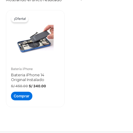
¡Oferta!
Batería iPhone
Bateria iPhone 14
Original Instalado
El
El
S/
450.00
S/
340.00
precio
precio
original
actual
Comprar
era:
es:
S/ 450.00.
S/ 340.00.