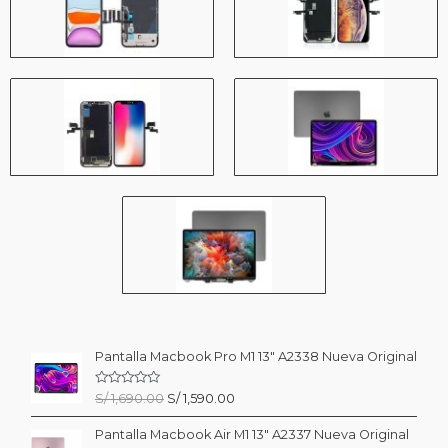
Pantalla Macbook Pro M1 13″ A2338 Nueva Original
V
El
El
S/
1,690.00
S/
1,590.00
a
precio
precio
l
o
Pantalla Macbook Air M1 13″ A2337 Nueva Original
original
actual
r