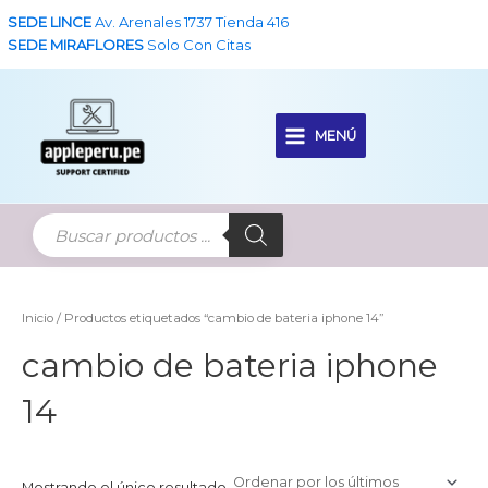
Ir
SEDE LINCE
Av. Arenales 1737 Tienda 416
al
SEDE MIRAFLORES
Solo Con Citas
contenido
MENÚ
Main
Menu
Inicio
/ Productos etiquetados “cambio de bateria iphone 14”
cambio de bateria iphone
14
Mostrando el único resultado