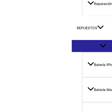
Reparació
REPUESTOS
Altern
Batería IP
Batería M