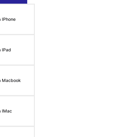
n IPhone
 IPad
n Macbook
n IMac