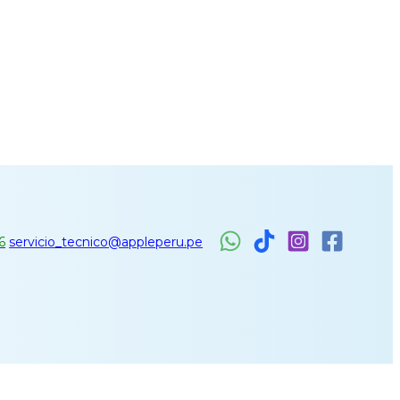
6
servicio_tecnico@appleperu.pe