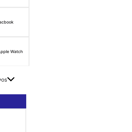
Macbook
Apple Watch
POS
ar menú