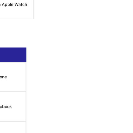
n Apple Watch
ar menú
hone
acbook