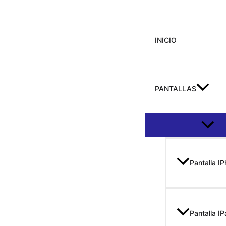
Ir
al
contenido
INICIO
PANTALLAS
Altern
Pantalla I
Pantalla I