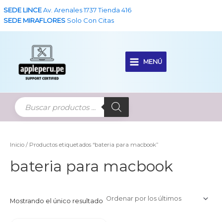
Ir
SEDE LINCE
Av. Arenales 1737 Tienda 416
al
SEDE MIRAFLORES
Solo Con Citas
contenido
MENÚ
Main
Menu
Inicio
/ Productos etiquetados “bateria para macbook”
bateria para macbook
Mostrando el único resultado