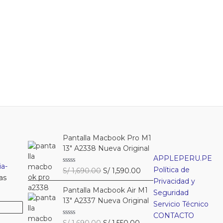
Pantalla Macbook Pro M1
13″ A2338 Nueva Original
APPLEPERU.PE
a-
Política de
El
El
V
S/
1,690.00
S/
1,590.00
a
as
precio
precio
Privacidad y
l
Pantalla Macbook Air M1
original
actual
o
Seguridad
r
13″ A2337 Nueva Original
era:
es:
Servicio Técnico
a
S/ 1,690.00.
S/ 1,590.00.
d
CONTACTO
o
El
El
V
S/
1,690.00
S/
1,550.00