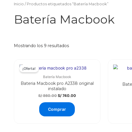
Inicio
/ Productos etiquetados “Batería Macbook”
Batería Macbook
Ordenado
Mostrando los 9 resultados
por
los
últimos
¡Oferta!
Batería Macbook
Bateria Macbook pro A2338 original
Bate
instalado
El
El
S/
860.00
S/
740.00
precio
precio
original
actual
Comprar
era:
es:
S/ 860.00.
S/ 740.00.