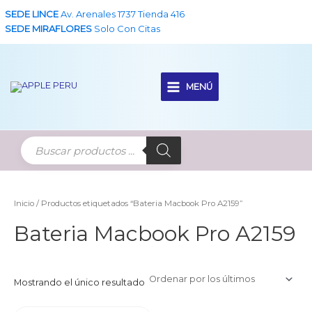
Ir
SEDE LINCE
Av. Arenales 1737 Tienda 416
al
SEDE MIRAFLORES
Solo Con Citas
contenido
MENÚ
Main
Menu
Inicio
/ Productos etiquetados “Bateria Macbook Pro A2159”
Bateria Macbook Pro A2159
Mostrando el único resultado