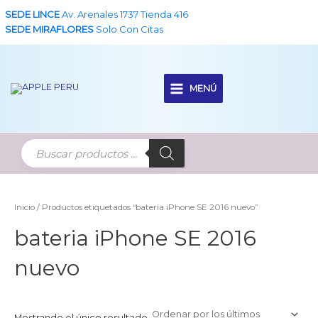
Ir
SEDE LINCE
Av. Arenales 1737 Tienda 416
al
SEDE MIRAFLORES
Solo Con Citas
contenido
MENÚ
Main
Menu
Inicio
/ Productos etiquetados “bateria iPhone SE 2016 nuevo”
bateria iPhone SE 2016
nuevo
Mostrando el único resultado