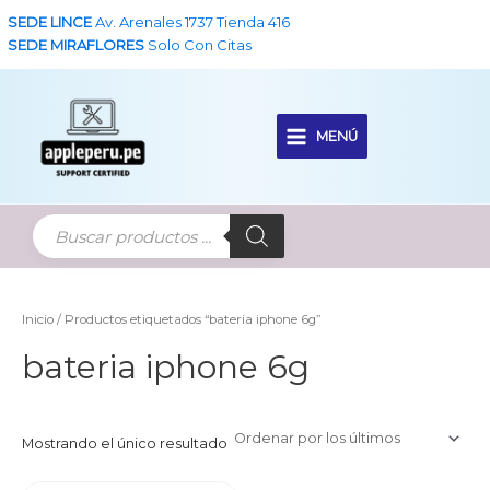
Ir
SEDE LINCE
Av. Arenales 1737 Tienda 416
al
SEDE MIRAFLORES
Solo Con Citas
contenido
MENÚ
Main
Menu
Inicio
/ Productos etiquetados “bateria iphone 6g”
bateria iphone 6g
Mostrando el único resultado