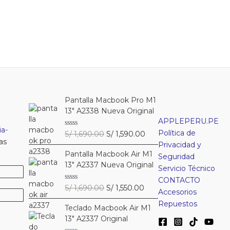
Pantalla Macbook Pro M1
13″ A2338 Nueva Original
APPLEPERU.PE
a-
Política de
El
El
V
S/
1,690.00
S/
1,590.00
a
as
precio
precio
Privacidad y
l
Pantalla Macbook Air M1
original
actual
o
Seguridad
r
13″ A2337 Nueva Original
era:
es:
Servicio Técnico
a
S/ 1,690.00.
S/ 1,590.00.
d
CONTACTO
o
El
El
V
S/
1,690.00
S/
1,550.00
c
Accesorios
a
precio
precio
o
l
Repuestos
n
Teclado Macbook Air M1
original
actual
o
0
r
13″ A2337 Original
era:
es:
d
a
e