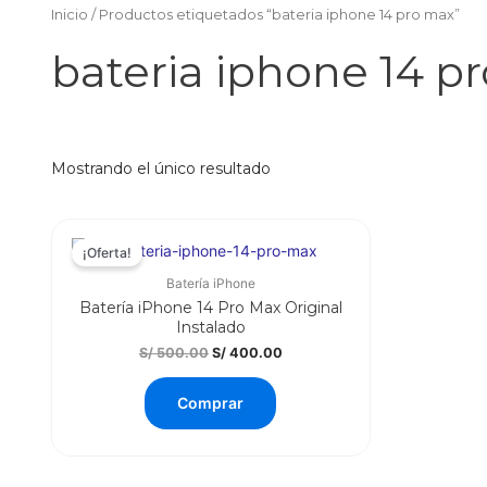
Inicio
/ Productos etiquetados “bateria iphone 14 pro max”
bateria iphone 14 p
Mostrando el único resultado
¡Oferta!
Batería iPhone
Batería iPhone 14 Pro Max Original
Instalado
El
El
S/
500.00
S/
400.00
precio
precio
original
actual
Comprar
era:
es:
S/ 500.00.
S/ 400.00.