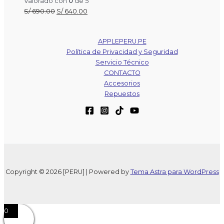
era:
es:
Valorado con
0
de 5
El
S/ 1,690.00.
El
S/ 1,550.00.
S/
690.00
S/
640.00
precio
precio
original
actual
APPLEPERU.PE
era:
es:
Política de Privacidad y Seguridad
S/ 690.00.
S/ 640.00.
Servicio Técnico
CONTACTO
Accesorios
Repuestos
Copyright © 2026 [PERU] | Powered by
Tema Astra para WordPress
0