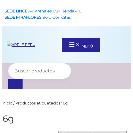
Ir
SEDE LINCE
Av. Arenales 1737 Tienda 416
al
SEDE MIRAFLORES
Solo Con Citas
contenido
Main
MENÚ
Menu
Inicio
/ Productos etiquetados “6g”
6g