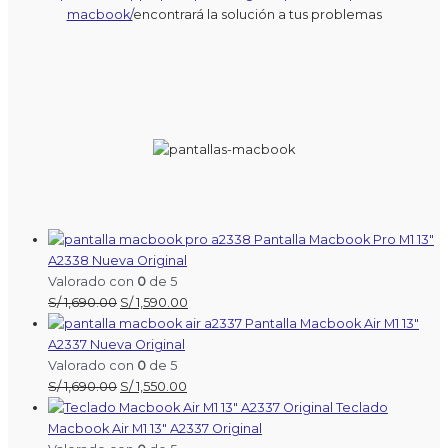
macbook/
encontrará la solución a tus problemas
Pantalla Macbook Pro M1 13″
A2338 Nueva Original
Valorado con
0
de 5
El
El
S/
1,690.00
S/
1,590.00
precio
precio
Pantalla Macbook Air M1 13″
original
actual
A2337 Nueva Original
era:
es:
Valorado con
0
de 5
S/ 1,690.00.
El
El
S/ 1,590.00.
S/
1,690.00
S/
1,550.00
precio
precio
Teclado
original
actual
Macbook Air M1 13″ A2337 Original